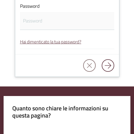
Password
Emilia
Hai dimenticato la tua password?
Tutti
gli
argomenti
T
u
r
i
Quanto sono chiare le informazioni su
s
questa pagina?
m
Valuta da 1 a 5 stelle
o