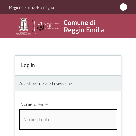
Vai al contenuto
Vai alla navigazione
Vai al footer
Regione Emilia-Romagna
Comune
Comune di
di
Reggio Emilia
Reggio
Emilia
Log In
Amministrazione
Accedi per iniziare la sessione
Servizi
Nome utente
Novità
Vivere
Reggio