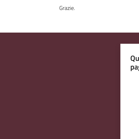
Grazie.
Qu
pa
Valut