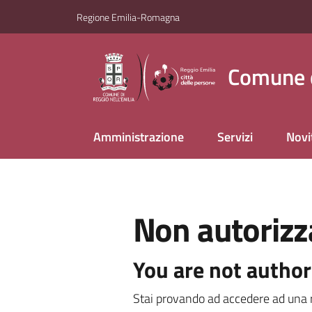
Vai al contenuto
Vai alla navigazione
Vai al footer
Regione Emilia-Romagna
Comune d
Amministrazione
Servizi
Novi
Non autorizz
You are not author
Stai provando ad accedere ad una r