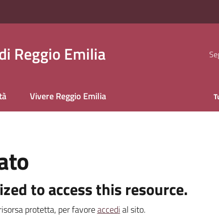
i Reggio Emilia
Seg
tà
Vivere Reggio Emilia
T
ato
ized to access this resource.
isorsa protetta, per favore
accedi
al sito.