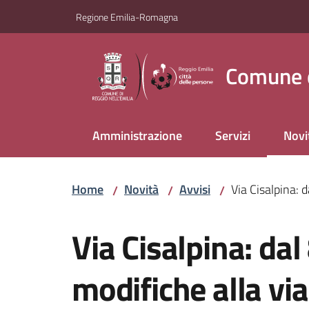
Vai al contenuto
Vai alla navigazione
Vai al footer
Regione Emilia-Romagna
Comune d
Amministrazione
Servizi
Novi
Menu
Home
Novità
Avvisi
Via Cisalpina: d
/
/
/
Salta al contenuto
Via Cisalpina: dal
modifiche alla via