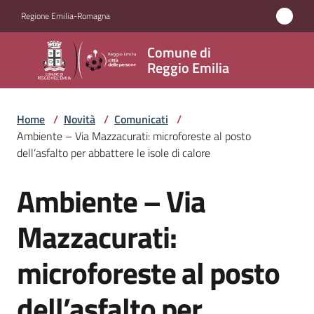
Vai al contenuto
Vai alla navigazione
Vai al footer
Regione Emilia-Romagna
Comune
Comune di
di
Reggio Emilia
Reggio
Emilia
Home
/
Novità
/
Comunicati
/
Ambiente – Via Mazzacurati: microforeste al posto
dell’asfalto per abbattere le isole di calore
Amministrazione
Ambiente – Via
Salta al contenuto
Servizi
Mazzacurati:
Novità
microforeste al posto
Menu selezionato
Vivere
dell’asfalto per
Reggio