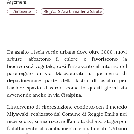
Argomenti
v
Ambiente
RE_ACTS Aria Clima Terra Salute
e
n
t
i
Contenuto
Da asfalto a isola verde urbana dove oltre 3000 nuovi
arbusti abbattono il calore e favoriscono la
Seguici
biodiversità vegetale, così l’intervento all’interno del
su
parcheggio di via Mazzacurati ha permesso di
depavimentare parte della lastra di asfalto per
lasciare spazio al verde, come in questi giorni sta
avvenendo anche in via Cisalpina.
L’intervento di riforestazione condotto con il metodo
Miyawaki, realizzato dal Comune di Reggio Emilia nei
mesi scorsi, si inserisce nell’ambito della strategia per
l’adattamento al cambiamento climatico di “Urbano