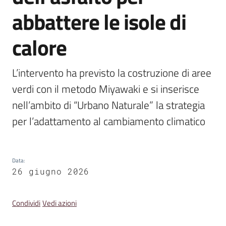
Emilia
abbattere le isole di
calore
Tutti
L’intervento ha previsto la costruzione di aree 
gli
verdi con il metodo Miyawaki e si inserisce 
argomenti
nell’ambito di “Urbano Naturale” la strategia 
per l’adattamento al cambiamento climatico
T
u
r
i
Data
:
s
26 giugno 2026
m
o
Condividi
Vedi azioni
E