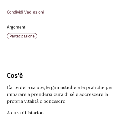
Emilia
Menu selezionato
Condividi
Vedi azioni
Argomenti
Partecipazione
Tutti
gli
argomenti
T
Cos'è
u
r
L’arte della salute, le ginnastiche e le pratiche per
i
imparare a prendersi cura di sé e accrescere la
s
propria vitalità e benessere.
m
o
A cura di Istarion.
E