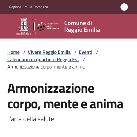
Vai al contenuto
Vai alla navigazione
Vai al footer
Regione Emilia-Romagna
Comune
Comune di
di
Reggio Emilia
Reggio
Emilia
Home
/
Vivere Reggio Emilia
/
Eventi
/
Calendario di quartiere Reggio Est
/
Armonizzazione corpo, mente e anima
Amministrazione
Armonizzazione
Salta al contenuto
Servizi
corpo, mente e anima
Novità
L’arte della salute
Vivere
Reggio