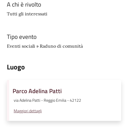
A chi è rivolto
v
e
Tutti gli interessati
n
t
i
Tipo evento
Eventi sociali » Raduno di comunità
Seguici
Luogo
su
Parco Adelina Patti
via Adelina Patti - Reggio Emilia - 42122
Maggiori dettagli