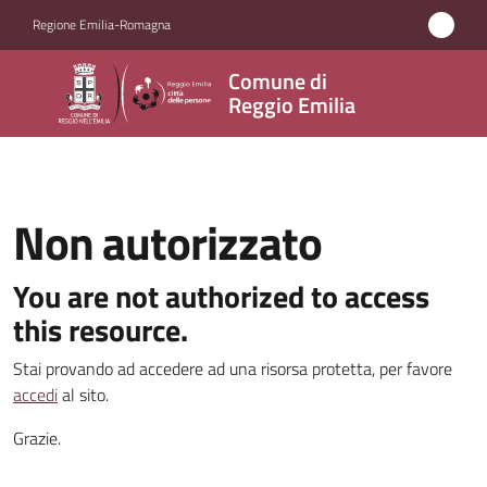
Vai al contenuto
Vai alla navigazione
Vai al footer
Regione Emilia-Romagna
Comune
Comune di
di
Reggio Emilia
Reggio
Emilia
Non autorizzato
Amministrazione
You are not authorized to access
this resource.
Servizi
Stai provando ad accedere ad una risorsa protetta, per favore
Novità
accedi
al sito.
Grazie.
Vivere
Reggio