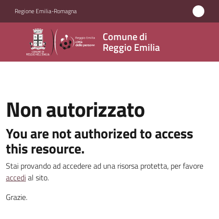
Vai al contenuto
Vai alla navigazione
Vai al footer
Regione Emilia-Romagna
Comune
Comune di
di
Reggio Emilia
Reggio
Emilia
Non autorizzato
Amministrazione
You are not authorized to access
this resource.
Servizi
Stai provando ad accedere ad una risorsa protetta, per favore
Novità
accedi
al sito.
Grazie.
Vivere
Reggio