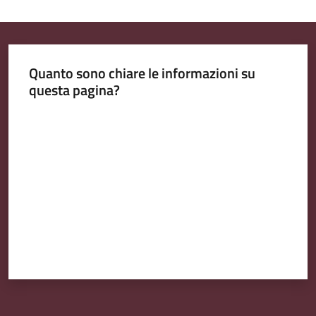
Emilia
Quanto sono chiare le informazioni su
questa pagina?
Tutti
gli
Valuta da 1 a 5 stelle
argomenti
T
u
r
i
s
m
o
E