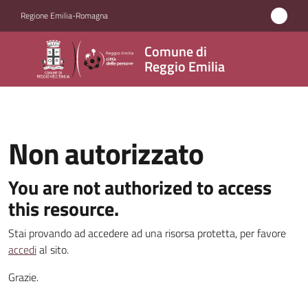
Vai al contenuto
Vai alla navigazione
Vai al footer
Regione Emilia-Romagna
Comune
Comune di
di
Reggio Emilia
Reggio
Emilia
Non autorizzato
Amministrazione
You are not authorized to access
this resource.
Servizi
Stai provando ad accedere ad una risorsa protetta, per favore
Novità
accedi
al sito.
Grazie.
Vivere
Reggio