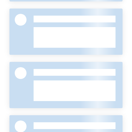
-
-
-