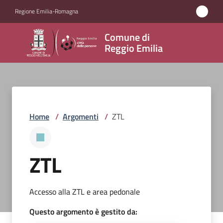
Vai al contenuto
Vai alla navigazione
Vai al footer
Regione Emilia-Romagna
Comune
Comune di
di
Reggio Emilia
Reggio
Emilia
Home
/
Argomenti
/
ZTL
Amministrazione
Servizi
ZTL
Novità
Accesso alla ZTL e area pedonale
Vivere
Questo argomento è gestito da:
Reggio