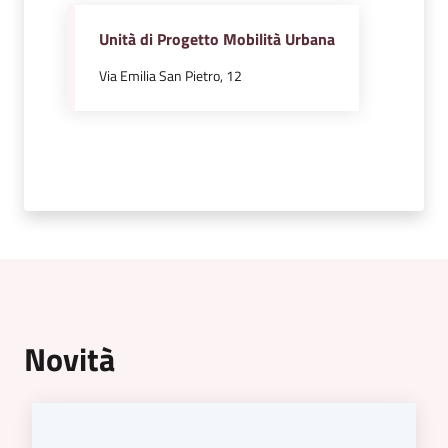
Emilia
Unità di Progetto Mobilità Urbana
Via Emilia San Pietro, 12
Tutti
gli
argomenti
Menu selezionato
T
u
r
i
s
Novità
m
o
E