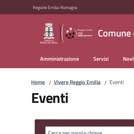
Vai al contenuto
Vai alla navigazione
Vai al footer
Regione Emilia-Romagna
Comune d
Amministrazione
Servizi
Novi
Home
Vivere Reggio Emilia
Eventi
/
/
Eventi
Cerca per parola chiave