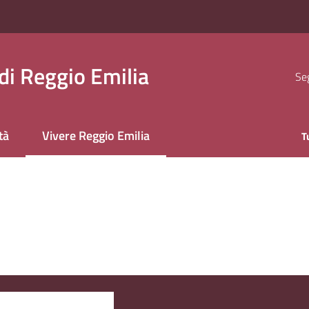
i Reggio Emilia
Seg
tà
Vivere Reggio Emilia
T
Menu selezionato