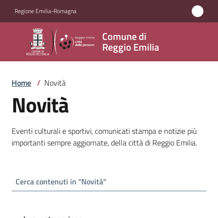
Vai al contenuto
Vai alla navigazione
Vai al footer
Regione Emilia-Romagna
Comune
Comune di
di
Reggio Emilia
Reggio
Emilia
Home
/
Novità
Novità
Amministrazione
Eventi culturali e sportivi, comunicati stampa e notizie più
importanti sempre aggiornate, della città di Reggio Emilia.
Servizi
Novità
Menu selezionato
Vivere
Reggio