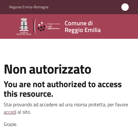
Vai al contenuto
Vai alla navigazione
Vai al footer
Regione Emilia-Romagna
Comune
Comune di
di
Reggio Emilia
Reggio
Emilia
Non autorizzato
Amministrazione
You are not authorized to access
this resource.
Servizi
Stai provando ad accedere ad una risorsa protetta, per favore
Novità
accedi
al sito.
Grazie.
Vivere
Reggio