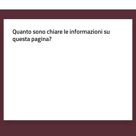
Emilia
Quanto sono chiare le informazioni su
questa pagina?
Tutti
gli
Valuta da 1 a 5 stelle
argomenti
T
u
r
i
s
m
o
E