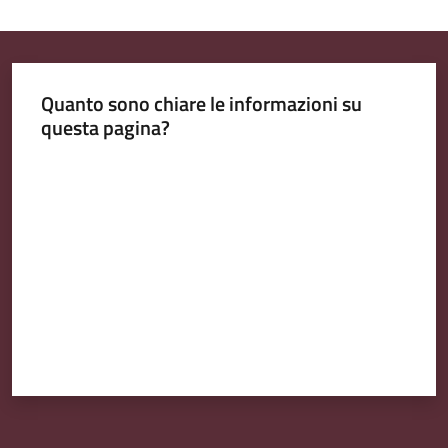
Emilia
Quanto sono chiare le informazioni su
questa pagina?
Tutti
gli
Valuta da 1 a 5 stelle
argomenti
T
u
r
i
s
m
o
E