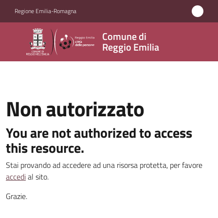
Vai al contenuto
Vai alla navigazione
Vai al footer
Regione Emilia-Romagna
Comune
Comune di
di
Reggio Emilia
Reggio
Emilia
Non autorizzato
Amministrazione
You are not authorized to access
this resource.
Servizi
Stai provando ad accedere ad una risorsa protetta, per favore
Novità
accedi
al sito.
Grazie.
Vivere
Reggio