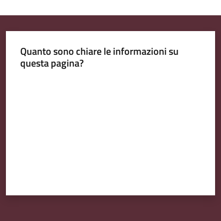
Emilia
Quanto sono chiare le informazioni su
questa pagina?
Tutti
gli
Valuta da 1 a 5 stelle
argomenti
T
u
r
i
s
m
o
E