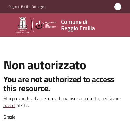
Vai al contenuto
Vai alla navigazione
Vai al footer
Regione Emilia-Romagna
Comune
Comune di
di
Reggio Emilia
Reggio
Emilia
Non autorizzato
Amministrazione
You are not authorized to access
this resource.
Servizi
Stai provando ad accedere ad una risorsa protetta, per favore
Novità
accedi
al sito.
Grazie.
Vivere
Reggio