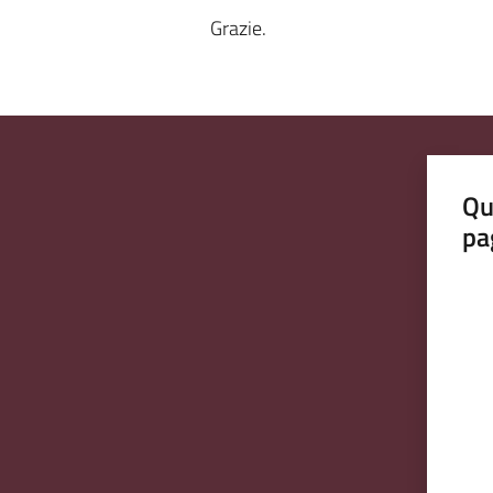
Grazie.
Qu
pa
Valut