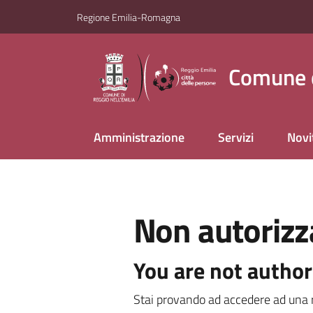
Vai al contenuto
Vai alla navigazione
Vai al footer
Regione Emilia-Romagna
Comune d
Amministrazione
Servizi
Novi
Non autorizz
You are not author
Stai provando ad accedere ad una r