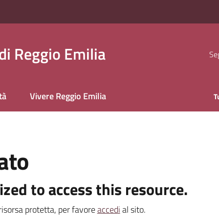
i Reggio Emilia
Seg
tà
Vivere Reggio Emilia
T
ato
ized to access this resource.
isorsa protetta, per favore
accedi
al sito.