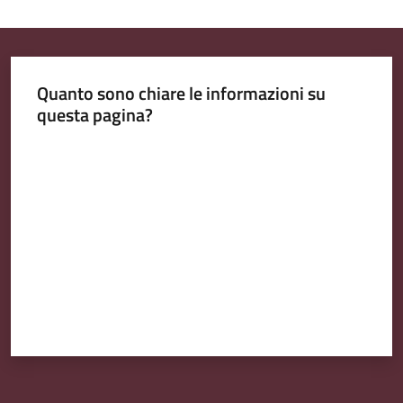
Emilia
Quanto sono chiare le informazioni su
questa pagina?
Tutti
gli
Valuta da 1 a 5 stelle
argomenti
T
u
r
i
s
m
o
E