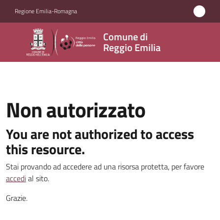
Vai al contenuto
Vai alla navigazione
Vai al footer
Regione Emilia-Romagna
Comune
Comune di
di
Reggio Emilia
Reggio
Emilia
Non autorizzato
Amministrazione
You are not authorized to access
this resource.
Servizi
Stai provando ad accedere ad una risorsa protetta, per favore
Novità
accedi
al sito.
Grazie.
Vivere
Reggio