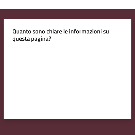
Emilia
Quanto sono chiare le informazioni su
questa pagina?
Tutti
gli
Valuta da 1 a 5 stelle
argomenti
T
u
r
i
s
m
o
E