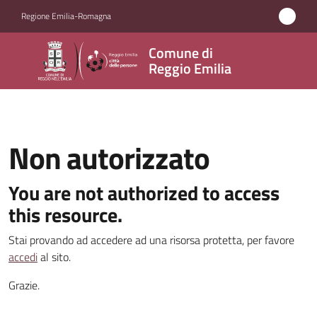
Vai al contenuto
Vai alla navigazione
Vai al footer
Regione Emilia-Romagna
Comune
Comune di
di
Reggio Emilia
Reggio
Emilia
Non autorizzato
Amministrazione
You are not authorized to access
this resource.
Servizi
Stai provando ad accedere ad una risorsa protetta, per favore
Novità
accedi
al sito.
Menu selezionato
Grazie.
Vivere
Reggio