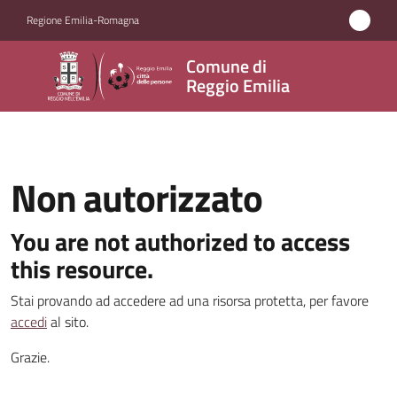
Vai al contenuto
Vai alla navigazione
Vai al footer
Regione Emilia-Romagna
Comune
Comune di
di
Reggio Emilia
Reggio
Emilia
Non autorizzato
Amministrazione
You are not authorized to access
this resource.
Servizi
Stai provando ad accedere ad una risorsa protetta, per favore
Novità
accedi
al sito.
Grazie.
Vivere
Reggio