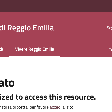
i Reggio Emilia
Seg
tà
Vivere Reggio Emilia
T
Menu selezionato
ato
ized to access this resource.
isorsa protetta, per favore
accedi
al sito.