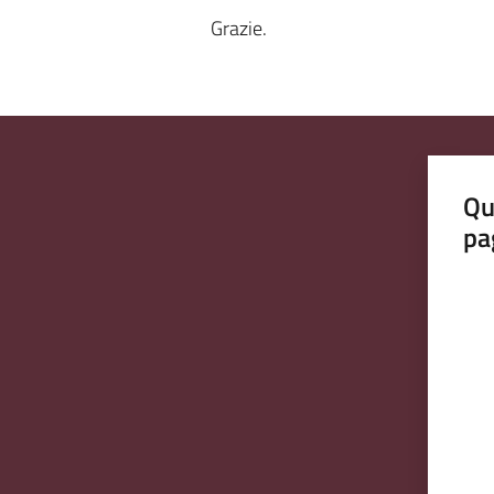
Grazie.
Qu
pa
Valut