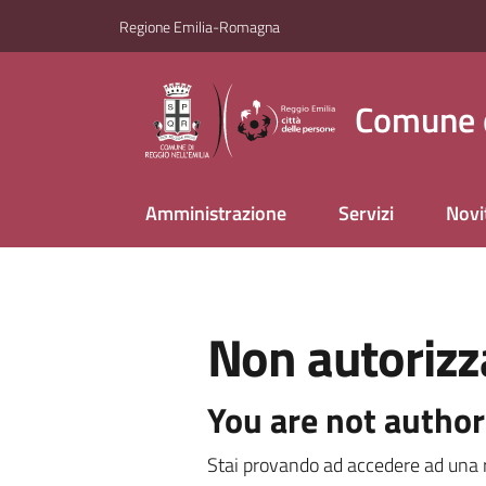
Vai al contenuto
Vai alla navigazione
Vai al footer
Regione Emilia-Romagna
Comune d
Amministrazione
Servizi
Novi
Non autorizz
You are not author
Stai provando ad accedere ad una r