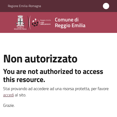
Vai al contenuto
Vai alla navigazione
Vai al footer
Regione Emilia-Romagna
Comune
Comune di
di
Reggio Emilia
Reggio
Emilia
Non autorizzato
Amministrazione
You are not authorized to access
this resource.
Servizi
Stai provando ad accedere ad una risorsa protetta, per favore
Novità
accedi
al sito.
Grazie.
Vivere
Reggio