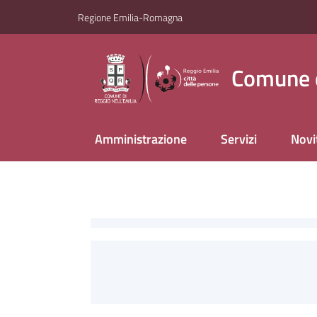
Vai al contenuto
Vai alla navigazione
Vai al footer
Regione Emilia-Romagna
Comune d
Amministrazione
Servizi
Novi
Home Page