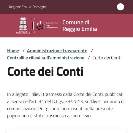
Vai al contenuto
Vai alla navigazione
Vai al footer
Regione Emilia-Romagna
Comune
Comune di
di
Reggio Emilia
Reggio
Emilia
Home
/
Amministrazione trasparente
/
Controlli e rilievi sull'amministrazione
/
Corte dei Conti
Corte dei Conti
Amministrazione
Menu selezionato
Servizi
In allegato i rilievi trasmessi dalla Corte dei Conti, pubblicati
ai sensi dell'art. 31 del D.Lgs. 33/2013, suddivisi per anno di
Novità
comunicazione. Per gli anni non inseriti nella presente
pagina non è stato trasmesso alcun rilievo.
Vivere
Reggio