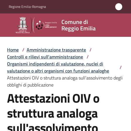
Vai al contenuto
Vai alla navigazione
Vai al footer
Regione Emilia-Romagna
Comune
Comune di
di
Reggio Emilia
Reggio
Emilia
Home
/
Amministrazione trasparente
/
Controlli e rilievi sull'amministrazione
/
Organismi indipendenti di valutazione, nuclei di
/
valutazione o altri organismi con funzioni analoghe
Amministrazione
Attestazioni OIV o struttura analoga sull'assolvimento degli
Menu selezionato
obblighi di pubblicazione
Servizi
Attestazioni OIV o
Novità
struttura analoga
Vivere
sull'assolvimento
Reggio