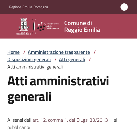
Vai al contenuto
Vai alla navigazione
Vai al footer
Regione Emilia-Romagna
Comune
Comune di
di
Reggio Emilia
Reggio
Emilia
Home
/
Amministrazione trasparente
/
Disposizioni generali
/
Atti generali
/
Atti amministrativi generali
Atti amministrativi
Amministrazione
Menu selezionato
generali
Servizi
Novità
Ai sensi dell'
art. 12, comma 1, del D.Lgs. 33/2013
si
Vivere
pubblicano:
Reggio