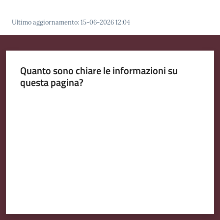
Emilia
Ultimo aggiornamento
:
15-06-2026 12:04
Tutti
Quanto sono chiare le informazioni su
gli
questa pagina?
argomenti
Valuta da 1 a 5 stelle
T
u
r
i
s
m
o
E