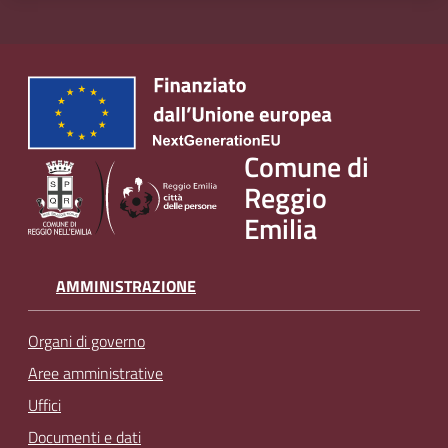
v
e
n
t
i
Comune di
Reggio
Seguici
Emilia
su
AMMINISTRAZIONE
Organi di governo
Aree amministrative
Uffici
Documenti e dati