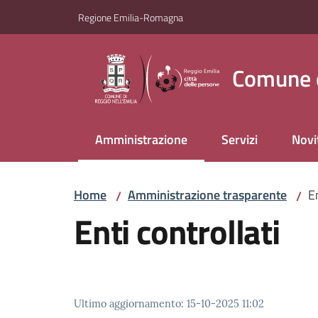
Vai al contenuto
Vai alla navigazione
Vai al footer
Regione Emilia-Romagna
Comune d
Amministrazione
Servizi
Novi
Menu selezionato
Home
Amministrazione trasparente
En
/
/
Enti controllati
Ultimo aggiornamento
:
15-10-2025 11:02