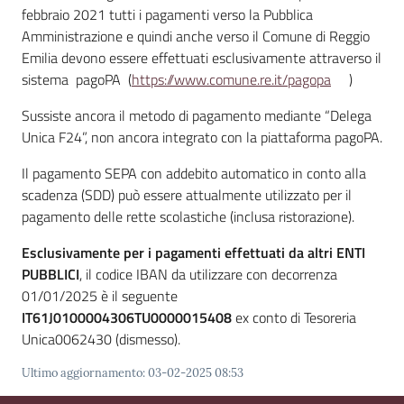
Emilia
febbraio 2021 tutti i pagamenti verso la Pubblica
Amministrazione e quindi anche verso il Comune di Reggio
Emilia devono essere effettuati esclusivamente attraverso il
sistema pagoPA (
https://www.comune.re.it/pagopa
)
Sussiste ancora il metodo di pagamento mediante “Delega
Tutti
Unica F24”, non ancora integrato con la piattaforma pagoPA.
gli
argomenti
Il pagamento SEPA con addebito automatico in conto alla
scadenza (SDD) può essere attualmente utilizzato per il
T
pagamento delle rette scolastiche (inclusa ristorazione).
u
Esclusivamente per i pagamenti effettuati da altri
ENTI
r
PUBBLICI
, il codice IBAN da utilizzare con decorrenza
i
01/01/2025 è il seguente
s
IT61J0100004306TU0000015408
ex conto di Tesoreria
m
Unica0062430 (dismesso).
o
Ultimo aggiornamento
:
03-02-2025 08:53
E