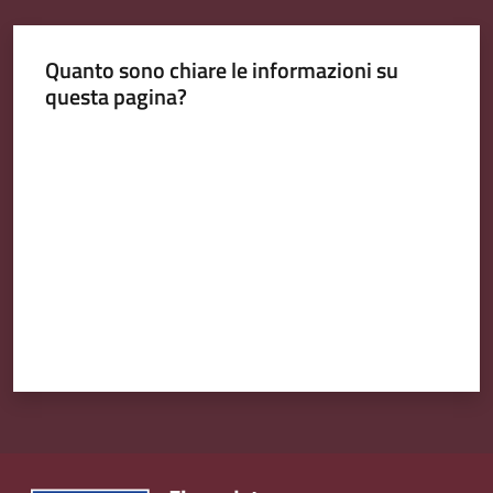
v
e
Quanto sono chiare le informazioni su
n
questa pagina?
t
i
Valuta da 1 a 5 stelle
Seguici
su