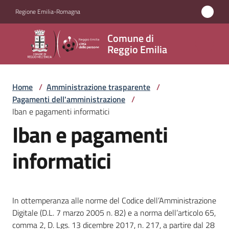
Vai al contenuto
Vai alla navigazione
Vai al footer
Regione Emilia-Romagna
Comune
Comune di
di
Reggio Emilia
Reggio
Emilia
Home
/
Amministrazione trasparente
/
Pagamenti dell'amministrazione
/
Iban e pagamenti informatici
Iban e pagamenti
Amministrazione
Menu selezionato
informatici
Servizi
Novità
In ottemperanza alle norme del Codice dell’Amministrazione
Vivere
Digitale (D.L. 7 marzo 2005 n. 82) e a norma dell’articolo 65,
Reggio
comma 2, D. Lgs. 13 dicembre 2017, n. 217, a partire dal 28