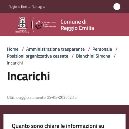
Vai al contenuto
Vai alla navigazione
Vai al footer
Regione Emilia-Romagna
Comune
Comune di
di
Reggio Emilia
Reggio
Emilia
Home
/
Amministrazione trasparente
/
Personale
/
Posizioni organizzative cessate
/
Bianchini Simona
/
Incarichi
Incarichi
Amministrazione
Menu selezionato
Servizi
Ultimo aggiornamento
:
28-05-2026 12:45
Novità
Vivere
Quanto sono chiare le informazioni su
Reggio