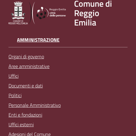
Comune di
v
Reggio
e
Emilia
n
t
i
AMMINISTRAZIONE
Organi di governo
Seguici
Aree amministrative
su
Uffici
Documenti e dati
Politici
Personale Amministrativo
Enti e fondazioni
Uffici esterni
Adesioni del Comune