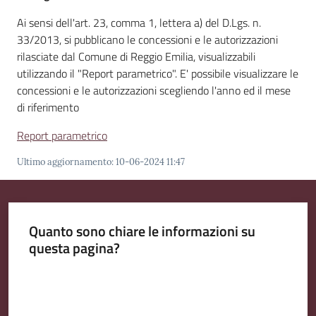
Emilia
Ai sensi dell'art. 23, comma 1, lettera a) del D.Lgs. n.
33/2013, si pubblicano le concessioni e le autorizzazioni
rilasciate dal Comune di Reggio Emilia, visualizzabili
utilizzando il "Report parametrico". E' possibile visualizzare le
concessioni e le autorizzazioni scegliendo l'anno ed il mese
Tutti
di riferimento
gli
argomenti
Report parametrico
Ultimo aggiornamento
:
10-06-2024 11:47
T
u
r
i
Quanto sono chiare le informazioni su
s
questa pagina?
m
o
Valuta da 1 a 5 stelle
E