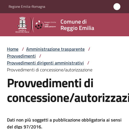
Vai al contenuto
Vai alla navigazione
Vai al footer
Regione Emilia-Romagna
Comune
Comune di
di
Reggio Emilia
Reggio
Emilia
Home
/
Amministrazione trasparente
/
Provvedimenti
/
Provvedimenti dirigenti amministrativi
/
Provvedimenti di concessione/autorizzazione
Amministrazione
Provvedimenti di
Menu selezionato
Servizi
concessione/autorizzaz
Novità
Vivere
Dati non più soggetti a pubblicazione obbligatoria ai sensi
Reggio
del dlgs 97/2016.