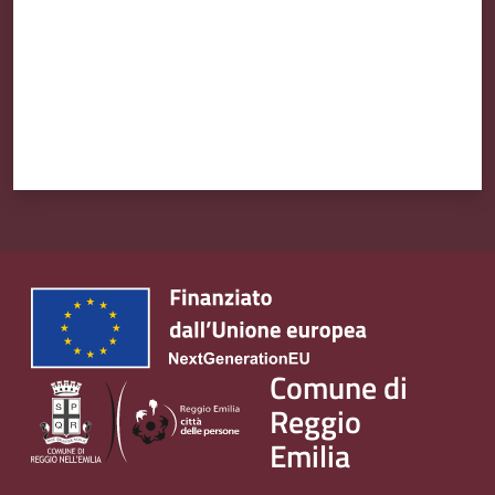
v
e
n
t
i
Seguici
su
Comune di
Reggio
Emilia