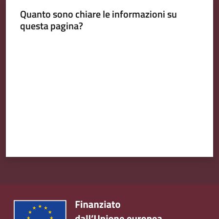
v
Quanto sono chiare le informazioni su
e
questa pagina?
n
t
Valuta da 1 a 5 stelle
i
Seguici
su