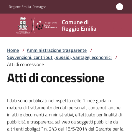
Vai al contenuto
Vai alla navigazione
Vai al footer
Regione Emilia-Romagna
Comune
Comune di
di
Reggio Emilia
Reggio
Emilia
Home
/
Amministrazione trasparente
/
Sovvenzioni, contributi, sussidi, vantaggi economici
/
Atti di concessione
Atti di concessione
Amministrazione
Menu selezionato
Servizi
I dati sono pubblicati nel rispetto delle "Linee guida in
Novità
materia di trattamento dei dati personali, contenuti anche
in atti e documenti amministrativi, effettuato per finalità di
Vivere
pubblicità e trasparenza sul web da soggetti pubblici e da
Reggio
altri enti obbligati” n. 243 del 15/5/2014 del Garante per la