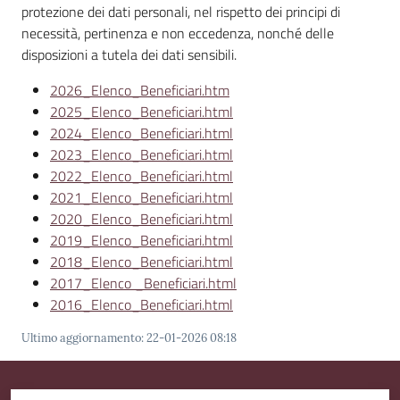
Emilia
protezione dei dati personali, nel rispetto dei principi di
necessità, pertinenza e non eccedenza, nonché delle
disposizioni a tutela dei dati sensibili.
2026_Elenco_Beneficiari.htm
2025_Elenco_Beneficiari.html
Tutti
2024_Elenco_Beneficiari.html
gli
2023_Elenco_Beneficiari.html
argomenti
2022_Elenco_Beneficiari.html
2021_Elenco_Beneficiari.html
T
2020_Elenco_Beneficiari.html
u
2019_Elenco_Beneficiari.html
r
2018_Elenco_Beneficiari.html
i
2017_Elenco _Beneficiari.html
s
2016_Elenco_Beneficiari.html
m
o
Ultimo aggiornamento
:
22-01-2026 08:18
E