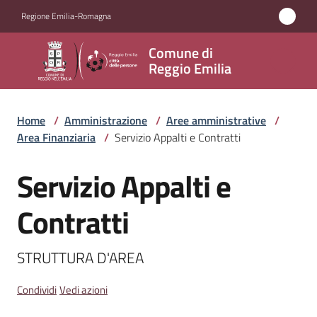
Vai al contenuto
Vai alla navigazione
Vai al footer
Regione Emilia-Romagna
Comune
Comune di
di
Reggio Emilia
Reggio
Emilia
Home
/
Amministrazione
/
Aree amministrative
/
Area Finanziaria
/
Servizio Appalti e Contratti
Servizio Appalti e
Amministrazione
Salta al contenuto
Menu selezionato
Contratti
Servizi
Menu selezionato
Novità
STRUTTURA D'AREA
Vivere
Condividi
Vedi azioni
Reggio