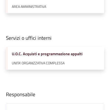
v
AREA AMMINISTRATIVA
e
n
t
i
Servizi o uffici interni
Seguici
U.O.C. Acquisti e programmazione appalti
su
UNITA' ORGANIZZATIVA COMPLESSA
Responsabile