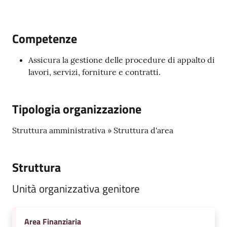
Emilia
Competenze
Assicura la gestione delle procedure di appalto di
Tutti
lavori, servizi, forniture e contratti.
gli
argomenti
Tipologia organizzazione
T
Struttura amministrativa » Struttura d'area
u
r
i
Struttura
s
m
Unità organizzativa genitore
o
Area Finanziaria
E