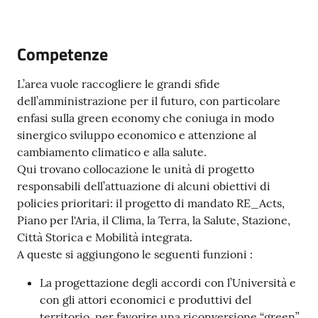
Emilia
Competenze
L’area vuole raccogliere le grandi sfide
Tutti
dell’amministrazione per il futuro, con particolare
gli
enfasi sulla green economy che coniuga in modo
argomenti
sinergico sviluppo economico e attenzione al
cambiamento climatico e alla salute.
T
Qui trovano collocazione le unità di progetto
u
responsabili dell’attuazione di alcuni obiettivi di
r
policies prioritari: il progetto di mandato RE_Acts,
i
Piano per l'Aria, il Clima, la Terra, la Salute, Stazione,
s
Città Storica e Mobilità integrata.
m
A queste si aggiungono le seguenti funzioni :
o
La progettazione degli accordi con l’Università e
con gli attori economici e produttivi del
E
territorio, per favorire una riconversione “green”