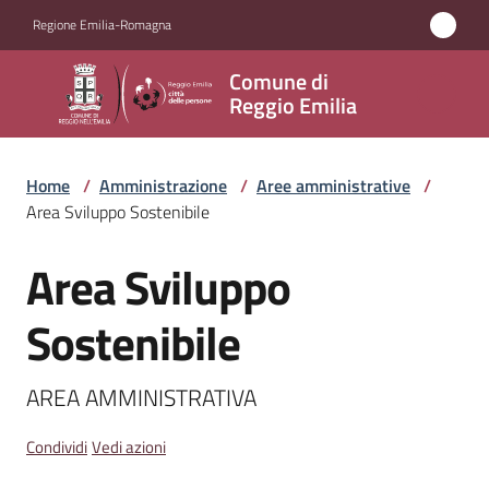
Vai al contenuto
Vai alla navigazione
Vai al footer
Regione Emilia-Romagna
Comune
Comune di
di
Reggio Emilia
Reggio
Emilia
Home
/
Amministrazione
/
Aree amministrative
/
Area Sviluppo Sostenibile
Area Sviluppo
Amministrazione
Salta al contenuto
Menu selezionato
Sostenibile
Servizi
Novità
AREA AMMINISTRATIVA
Vivere
Condividi
Vedi azioni
Reggio