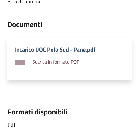
Atto di nomina
v
e
n
Documenti
t
i
Incarico UOC Polo Sud - Pane.pdf
Scarica in formato PDF
Seguici
su
Formati disponibili
Pdf