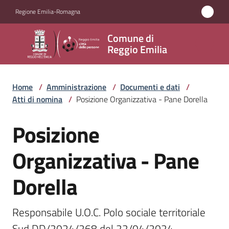
Vai al contenuto
Vai alla navigazione
Vai al footer
Regione Emilia-Romagna
Comune
Comune di
di
Reggio Emilia
Reggio
Emilia
Home
/
Amministrazione
/
Documenti e dati
/
Atti di nomina
/
Posizione Organizzativa - Pane Dorella
Posizione
Amministrazione
Salta al contenuto
Menu selezionato
Organizzativa - Pane
Servizi
Dorella
Novità
Vivere
Responsabile U.O.C. Polo sociale territoriale 
Reggio
Sud DD/2024/268 del 22/04/2024