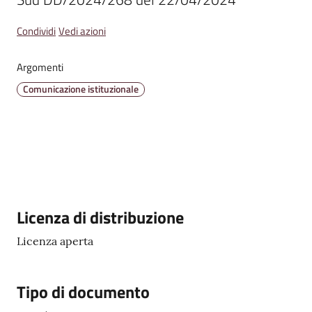
Emilia
Condividi
Vedi azioni
Argomenti
Comunicazione istituzionale
Tutti
gli
argomenti
T
u
r
Descrizione
Licenza di distribuzione
i
s
Licenza aperta
m
o
Tipo di documento
E