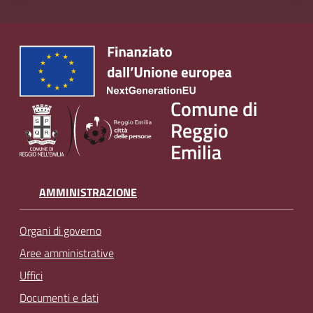
v
e
n
t
i
Comune di
Reggio
Seguici
Emilia
su
AMMINISTRAZIONE
Organi di governo
Aree amministrative
Uffici
Documenti e dati