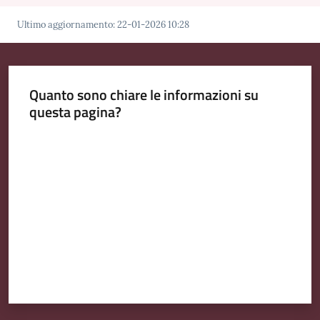
Emilia
Ultimo aggiornamento
:
22-01-2026 10:28
Quanto sono chiare le informazioni su
Tutti
questa pagina?
gli
argomenti
Valuta da 1 a 5 stelle
T
u
r
i
s
m
o
E