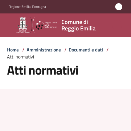
Vai al contenuto
Vai alla navigazione
Vai al footer
Regione Emilia-Romagna
Comune
Comune di
di
Reggio Emilia
Reggio
Emilia
Home
/
Amministrazione
/
Documenti e dati
/
Atti normativi
Atti normativi
Amministrazione
Menu selezionato
Servizi
Novità
Vivere
Reggio