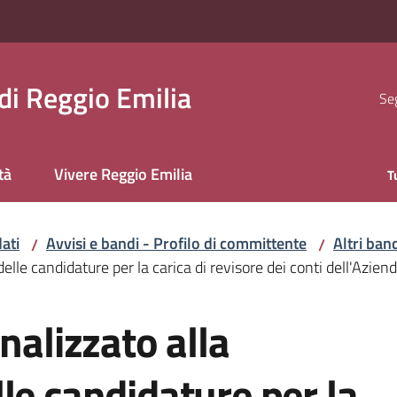
i Reggio Emilia
Seg
tà
Vivere Reggio Emilia
T
ati
Avvisi e bandi - Profilo di committente
Altri ban
/
/
delle candidature per la carica di revisore dei conti dell'Azi
nalizzato alla
le candidature per la