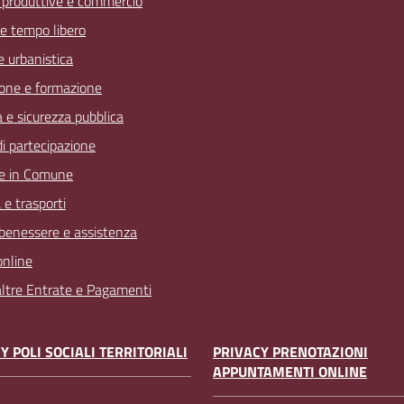
à produttive e commercio
 e tempo libero
 e urbanistica
one e formazione
a e sicurezza pubblica
 di partecipazione
e in Comune
 e trasporti
 benessere e assistenza
online
 altre Entrate e Pagamenti
Y POLI SOCIALI TERRITORIALI
PRIVACY PRENOTAZIONI
APPUNTAMENTI ONLINE