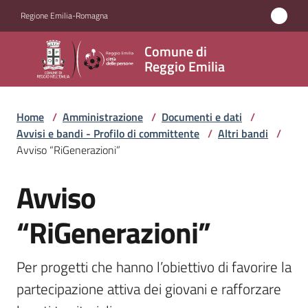
Vai al contenuto
Vai alla navigazione
Vai al footer
Regione Emilia-Romagna
Comune
Comune di
di
Reggio Emilia
Reggio
Emilia
Home
/
Amministrazione
/
Documenti e dati
/
Avvisi e bandi - Profilo di committente
/
Altri bandi
/
Avviso “RiGenerazioni”
Amministrazione
Avviso
Menu selezionato
Salta al contenuto
Servizi
“RiGenerazioni”
Novità
Per progetti che hanno l’obiettivo di favorire la 
Vivere
partecipazione attiva dei giovani e rafforzare 
Reggio