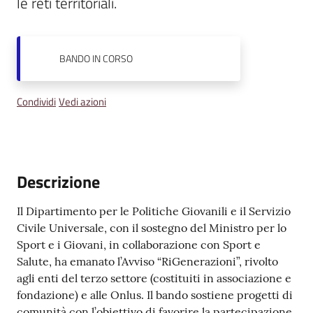
le reti territoriali.
Emilia
BANDO
IN CORSO
Tutti
Condividi
Vedi azioni
gli
argomenti
T
Descrizione
u
r
Il Dipartimento per le Politiche Giovanili e il Servizio
i
Civile Universale, con il sostegno del Ministro per lo
s
Sport e i Giovani, in collaborazione con Sport e
m
Salute, ha emanato l’Avviso “RiGenerazioni”, rivolto
o
agli enti del terzo settore (costituiti in associazione e
fondazione) e alle Onlus. Il bando sostiene progetti di
E
comunità con l’obiettivo di favorire la partecipazione