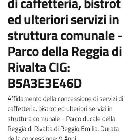
di caffetteria, bistrot
Emilia
ed ulteriori servizi in
struttura comunale -
Tutti
Parco della Reggia di
gli
argomenti
Rivalta CIG:
T
B5A3E3E46D
u
r
i
Affidamento della concessione di servizi di 
s
caffetteria, bistrot ed ulteriori servizi in 
m
struttura comunale - Parco ducale della 
o
Reggia di Rivalta di Reggio Emilia. Durata 
della concessione: 9 Anni.
E