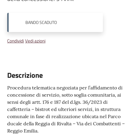
v
e
n
BANDO
SCADUTO
t
i
Condividi
Vedi azioni
Seguici
su
Descrizione
Procedura telematica negoziata per l’affidamento di
concessione di servizio, sotto soglia comunitaria, ai
sensi degli artt. 176 e 187 del d.lgs. 36/2023 di
caffetteria – bistrot ed ulteriori servizi, in struttura
comunale in fase di realizzazione ubicata nel Parco
ducale della Reggia di Rivalta – Via dei Combattenti –
Reggio Emilia.