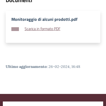
Documenti
v
e
n
Monitoraggio di alcuni prodotti.pdf
t
i
Scarica in formato PDF
Seguici
su
Ultimo aggiornamento
:
26-02-2024, 16:48