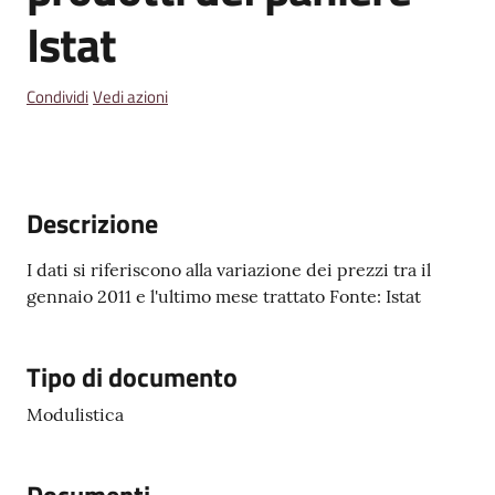
Emilia
Istat
Condividi
Vedi azioni
Tutti
gli
argomenti
Descrizione
T
I dati si riferiscono alla variazione dei prezzi tra il
u
gennaio 2011 e l'ultimo mese trattato Fonte: Istat
r
i
s
Tipo di documento
m
Modulistica
o
E