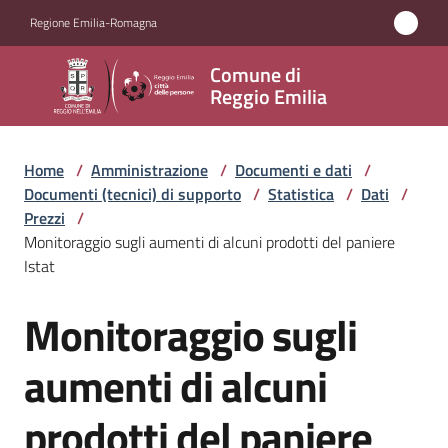
Vai al contenuto
Vai alla navigazione
Vai al footer
Regione Emilia-Romagna
Comune
Comune di
di
Reggio Emilia
Reggio
Emilia
Home
/
Amministrazione
/
Documenti e dati
/
Documenti (tecnici) di supporto
/
Statistica
/
Dati
/
Prezzi
/
Monitoraggio sugli aumenti di alcuni prodotti del paniere
Amministrazione
Istat
Menu selezionato
Servizi
Monitoraggio sugli
Salta al contenuto
Novità
aumenti di alcuni
Vivere
prodotti del paniere
Reggio