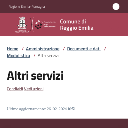
Vai al contenuto
Vai alla navigazione
Vai al footer
Regione Emilia-Romagna
Comune
Comune di
di
Reggio Emilia
Reggio
Emilia
Home
/
Amministrazione
/
Documenti e dati
/
Modulistica
/
Altri servizi
Altri servizi
Amministrazione
Menu selezionato
Servizi
Condividi
Vedi azioni
Novità
Ultimo aggiornamento
:
26-02-2024 16:51
Vivere
Reggio