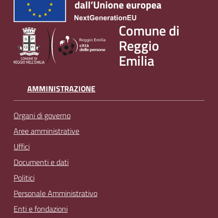
v
e
Comune di
n
Reggio
t
i
Emilia
AMMINISTRAZIONE
Seguici
su
Organi di governo
Aree amministrative
Uffici
Documenti e dati
Politici
Personale Amministrativo
Enti e fondazioni