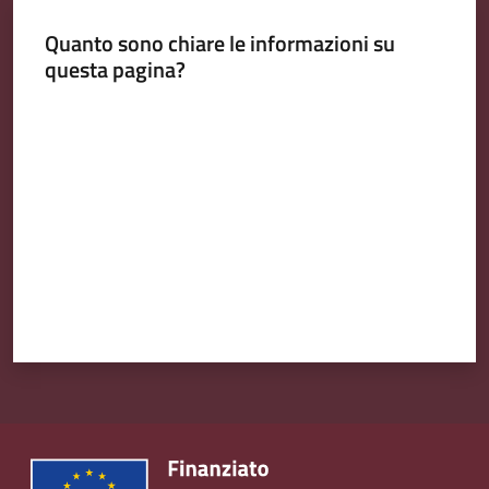
Emilia
Quanto sono chiare le informazioni su
questa pagina?
Valuta da 1 a 5 stelle
Tutti
gli
argomenti
T
u
r
i
s
m
o
E