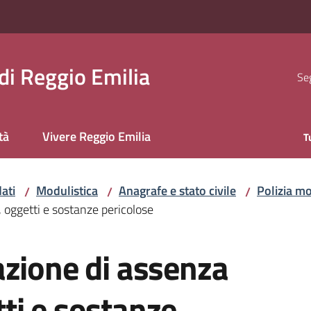
i Reggio Emilia
Seg
tà
Vivere Reggio Emilia
T
ati
Modulistica
Anagrafe e stato civile
Polizia mo
/
/
/
oggetti e sostanze pericolose
azione di assenza
ti e sostanze