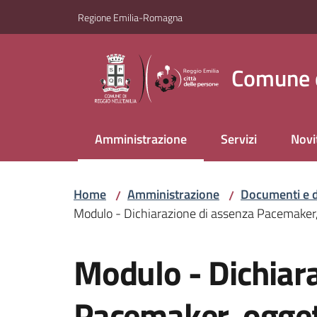
Vai al contenuto
Vai alla navigazione
Vai al footer
Regione Emilia-Romagna
Comune d
Amministrazione
Servizi
Novi
Menu selezionato
Home
Amministrazione
Documenti e d
/
/
Modulo - Dichiarazione di assenza Pacemaker, 
Salta al contenuto
Modulo - Dichiar
Pacemaker, ogget