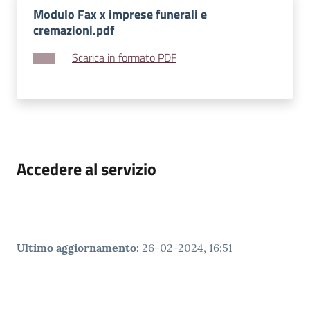
v
Modulo Fax x imprese funerali e
e
cremazioni.pdf
n
Scarica in formato PDF
t
i
Seguici
su
Accedere al servizio
Ultimo aggiornamento
:
26-02-2024, 16:51