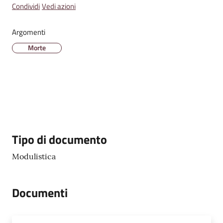
Emilia
Condividi
Vedi azioni
Argomenti
Morte
Tutti
gli
argomenti
T
u
Descrizione
Tipo di documento
r
i
Modulistica
s
m
Documenti
o
E