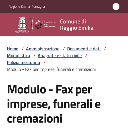
Vai al contenuto
Vai alla navigazione
Vai al footer
Regione Emilia-Romagna
Comune
Comune di
di
Reggio Emilia
Reggio
Emilia
Home
/
Amministrazione
/
Documenti e dati
/
Modulistica
/
Anagrafe e stato civile
/
Polizia mortuaria
/
Modulo - Fax per imprese, funerali e cremazioni
Amministrazione
Menu selezionato
Modulo - Fax per
Salta al contenuto
Servizi
imprese, funerali e
Novità
cremazioni
Vivere
Reggio