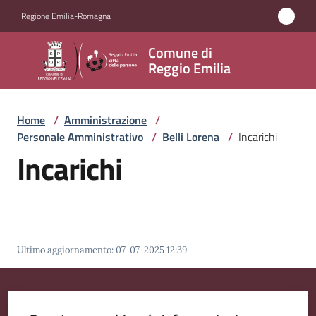
Vai al contenuto
Vai alla navigazione
Vai al footer
Regione Emilia-Romagna
Comune
Comune di
di
Reggio Emilia
Reggio
Emilia
Home
/
Amministrazione
/
Personale Amministrativo
/
Belli Lorena
/
Incarichi
Incarichi
Amministrazione
Menu selezionato
Servizi
Novità
Ultimo aggiornamento
:
07-07-2025 12:39
Vivere
Reggio