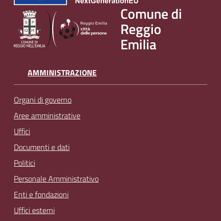
v
Comune di
e
Reggio
n
Emilia
t
i
AMMINISTRAZIONE
Organi di governo
Seguici
su
Aree amministrative
Uffici
Documenti e dati
Politici
Personale Amministrativo
Enti e fondazioni
Uffici esterni