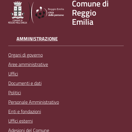
Comune di
v
Reggio
e
Emilia
n
t
i
AMMINISTRAZIONE
Organi di governo
Seguici
Aree amministrative
su
Uffici
Documenti e dati
Politici
Personale Amministrativo
Enti e fondazioni
Uffici esterni
Adesioni del Comune