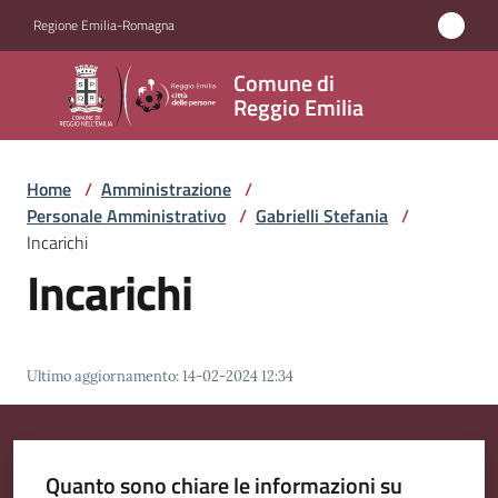
Vai al contenuto
Vai alla navigazione
Vai al footer
Regione Emilia-Romagna
Comune
Comune di
di
Reggio Emilia
Reggio
Emilia
Home
/
Amministrazione
/
Personale Amministrativo
/
Gabrielli Stefania
/
Incarichi
Incarichi
Amministrazione
Menu selezionato
Servizi
Ultimo aggiornamento
:
14-02-2024 12:34
Novità
Vivere
Quanto sono chiare le informazioni su
Reggio