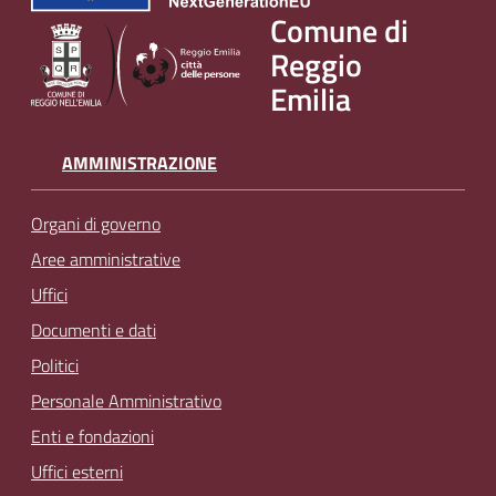
v
Comune di
e
Reggio
n
Emilia
t
i
AMMINISTRAZIONE
Organi di governo
Seguici
su
Aree amministrative
Uffici
Documenti e dati
Politici
Personale Amministrativo
Enti e fondazioni
Uffici esterni