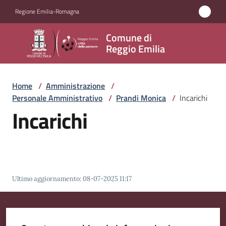
Vai al contenuto
Vai alla navigazione
Vai al footer
Regione Emilia-Romagna
Comune
Comune di
di
Reggio Emilia
Reggio
Emilia
Home
/
Amministrazione
/
Personale Amministrativo
/
Prandi Monica
/
Incarichi
Incarichi
Amministrazione
Menu selezionato
Servizi
Novità
Ultimo aggiornamento
:
08-07-2025 11:17
Vivere
Reggio