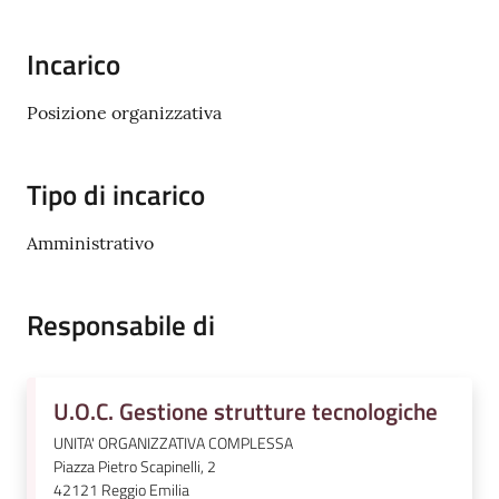
Emilia
Incarico
Posizione organizzativa
Tutti
gli
Tipo di incarico
argomenti
Amministrativo
T
u
Responsabile di
r
i
s
m
U.O.C. Gestione strutture tecnologiche
o
UNITA' ORGANIZZATIVA COMPLESSA
Piazza Pietro Scapinelli, 2
E
42121
Reggio Emilia