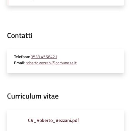
v
e
n
t
i
Contatti
Telefono
:
0533 4566421
Seguici
Email
:
roberto.vezzani@comune.re.it
su
Curriculum vitae
CV_Roberto_Vezzani.pdf