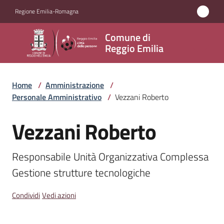
Vai al contenuto
Vai alla navigazione
Vai al footer
Regione Emilia-Romagna
Comune
Comune di
di
Reggio Emilia
Reggio
Emilia
Home
/
Amministrazione
/
Personale Amministrativo
/
Vezzani Roberto
Vezzani Roberto
Amministrazione
Salta al contenuto
Menu selezionato
Servizi
Responsabile Unità Organizzativa Complessa 
Gestione strutture tecnologiche
Novità
Condividi
Vedi azioni
Vivere
Reggio