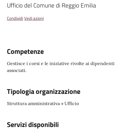
Emilia
Ufficio del Comune di Reggio Emilia
Condividi
Vedi azioni
Tutti
gli
Competenze
argomenti
Gestisce i corsi e le iniziative rivolte ai dipendenti
T
associati.
u
r
i
Tipologia organizzazione
s
m
Struttura amministrativa » Ufficio
o
Servizi disponibili
E