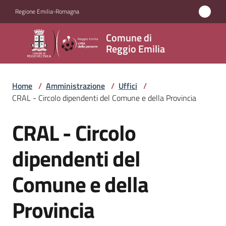
Vai al contenuto
Vai alla navigazione
Vai al footer
Regione Emilia-Romagna
Comune
Comune di
di
Reggio Emilia
Reggio
Emilia
Home
/
Amministrazione
/
Uffici
/
CRAL - Circolo dipendenti del Comune e della Provincia
CRAL - Circolo
Amministrazione
Salta al contenuto
Menu selezionato
dipendenti del
Servizi
Comune e della
Novità
Provincia
Vivere
Reggio