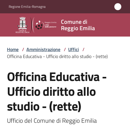
Vai al contenuto
Vai alla navigazione
Vai al footer
Regione Emilia-Romagna
Comune
Comune di
di
Reggio Emilia
Reggio
Emilia
Home
/
Amministrazione
/
Uffici
/
Officina Educativa - Ufficio diritto allo studio - (rette)
Officina Educativa -
Amministrazione
Salta al contenuto
Menu selezionato
Ufficio diritto allo
Servizi
studio - (rette)
Novità
Vivere
Ufficio del Comune di Reggio Emilia
Reggio