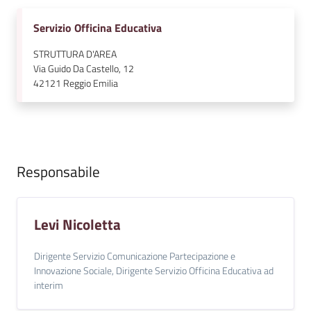
v
Servizio Officina Educativa
e
n
STRUTTURA D'AREA
t
Via Guido Da Castello, 12
i
42121
Reggio Emilia
Seguici
su
Responsabile
Levi Nicoletta
Dirigente Servizio Comunicazione Partecipazione e
Innovazione Sociale, Dirigente Servizio Officina Educativa ad
interim