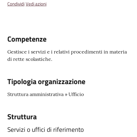
Emilia
Condividi
Vedi azioni
Competenze
Tutti
gli
Gestisce i servizi e i relativi procedimenti in materia
argomenti
di rette scolastiche.
T
Tipologia organizzazione
u
r
i
Struttura amministrativa » Ufficio
s
m
Struttura
o
Servizi o uffici di riferimento
E