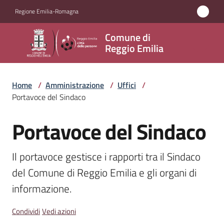
Vai al contenuto
Vai alla navigazione
Vai al footer
Regione Emilia-Romagna
Comune
Comune di
di
Reggio Emilia
Reggio
Emilia
Home
/
Amministrazione
/
Uffici
/
Portavoce del Sindaco
Portavoce del Sindaco
Amministrazione
Salta al contenuto
Menu selezionato
Servizi
Il portavoce gestisce i rapporti tra il Sindaco 
del Comune di Reggio Emilia e gli organi di 
Novità
informazione.
Vivere
Condividi
Vedi azioni
Reggio