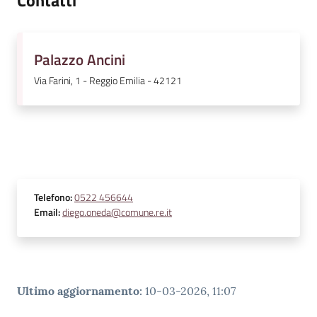
Contatti
v
e
n
Palazzo Ancini
t
i
Via Farini, 1 - Reggio Emilia - 42121
Seguici
su
Telefono
:
0522 456644
Email
:
diego.oneda@comune.re.it
Ultimo aggiornamento
:
10-03-2026, 11:07