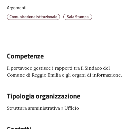
Emilia
Argomenti
Comunicazione istituzionale
Sala Stampa
Tutti
gli
argomenti
Competenze
T
Il portavoce gestisce i rapporti tra il Sindaco del
u
Comune di Reggio Emilia e gli organi di informazione.
r
i
Tipologia organizzazione
s
m
Struttura amministrativa » Ufficio
o
E