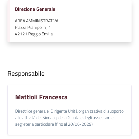
v
Direzione Generale
e
n
AREA AMMINISTRATIVA
t
Piazza Prampolini, 1
42121
Reggio Emilia
i
Seguici
su
Responsabile
Mattioli Francesca
Direttrice generale, Dirigente Unità organizzativa di supporto
alle attività del Sindaco, della Giunta e degli assessori e
segreteria particolare (fino al 20/06/2029)