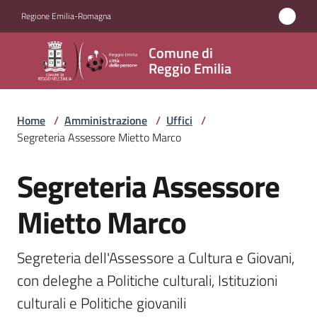
Vai al contenuto
Vai alla navigazione
Vai al footer
Regione Emilia-Romagna
Comune
Comune di
di
Reggio Emilia
Reggio
Emilia
Home
/
Amministrazione
/
Uffici
/
Segreteria Assessore Mietto Marco
Segreteria Assessore
Amministrazione
Salta al contenuto
Menu selezionato
Mietto Marco
Servizi
Novità
Segreteria dell'Assessore a Cultura e Giovani, 
con deleghe a Politiche culturali, Istituzioni 
Vivere
culturali e Politiche giovanili
Reggio