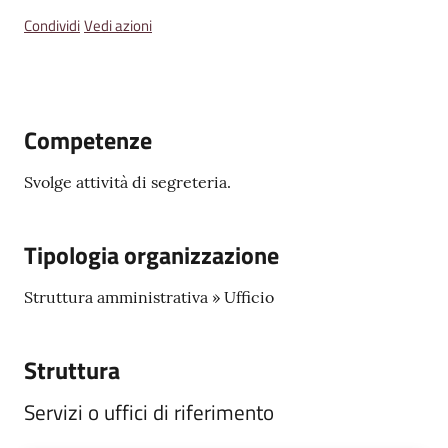
Emilia
Condividi
Vedi azioni
Competenze
Tutti
gli
argomenti
Svolge attività di segreteria.
T
Tipologia organizzazione
u
r
Struttura amministrativa » Ufficio
i
s
m
Struttura
o
Servizi o uffici di riferimento
E