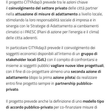
Il progetto CITYAdap3 prevede tra le azioni chiave
Emilia
il
coinvolgimento del settore privato
delle città partner
nella
attuazione di misure di adattamento
a livello locale,
stimolando la loro responsabilità sociale di impresa e in
sinergia con le Strategie di Adattamento ai cambiamenti
climatici o i PAESC (Piani di azione per l’energia e il clima)
Tutti
delle citta aderenti.
gli
argomenti
In particolare CITYAdap3 prevede il coinvolgimento dei
Menu selezionato
soggetti economici disponibili all’interno di un
gruppo di
T
stakeholder locali
(GdL)
con il compito di confrontarsi e
u
insieme ai soggetti pubblici
vagliare nuove idee progettuali
,
r
con il fine di co-progettare almeno una
seconda azione di
i
adattamento
(dopo la prima
azione pilota
) da realizzare
s
entro fine progetto sempre in
partnership pubblico-
m
privato
.
o
Il progetto prevede anche la definizione di uno
modello tipo
di accordo pubblico-privato
per co-finanziare misure di
E