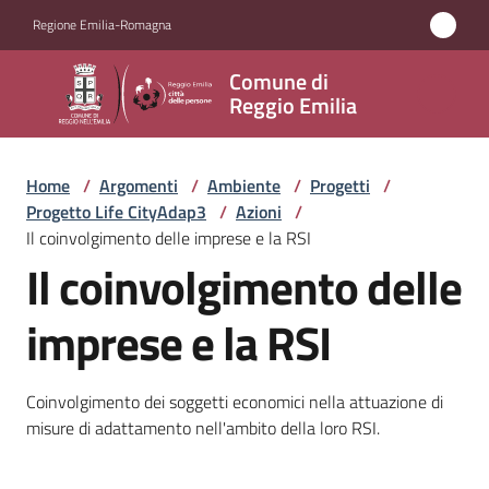
Vai al contenuto
Vai alla navigazione
Vai al footer
Regione Emilia-Romagna
Comune
Comune di
di
Reggio Emilia
Reggio
Emilia
Home
/
Argomenti
/
Ambiente
/
Progetti
/
Progetto Life CityAdap3
/
Azioni
/
Il coinvolgimento delle imprese e la RSI
Il coinvolgimento delle
Amministrazione
imprese e la RSI
Servizi
Novità
Coinvolgimento dei soggetti economici nella attuazione di
misure di adattamento nell'ambito della loro RSI.
Vivere
Reggio